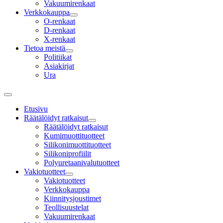
Vakuumirenkaat
Verkkokauppa
O-renkaat
D-renkaat
X-renkaat
Tietoa meistä
Politiikat
Asiakirjat
Ura
Etusivu
Räätälöidyt ratkaisut
Räätälöidyt ratkaisut
Kumimuottituotteet
Silikonimuottituotteet
Silikoniprofiilit
Polyuretaanivalutuotteet
Vakiotuotteet
Vakiotuotteet
Verkkokauppa
Kiinnitysjoustimet
Teollisuustelat
Vakuumirenkaat