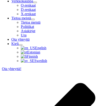
Verkkokauppa
O-renkaat
D-renkaat
X-renkaat
Tietoa meistä
Tietoa meistä
Politiikat
Asiakirjat
Ura
Ota yhteyttä
Kieli
English
Estonian
Finnish
Swedish
Ota yhteyttä!